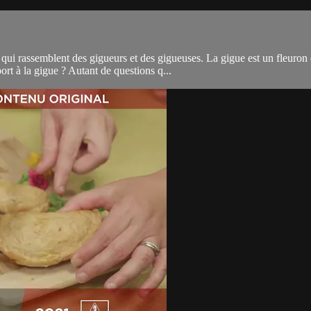
qui rassemblent des gigueurs et des gigueuses. La gigue est un fleuron 
t à la gigue ? Autant de questions q...