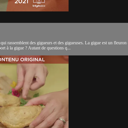
qui rassemblent des gigueurs et des gigueuses. La gigue est un fleuron 
t à la gigue ? Autant de questions q...