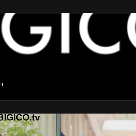
in
BIGICO.tv