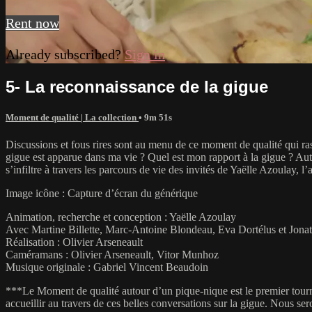
Rent now
Already subscribed?
Sign in
5- La reconnaissance de la gigue
Moment de qualité | La collection
• 9m 51s
Discussions et fous rires sont au menu de ce moment de qualité qui ra
gigue est apparue dans ma vie ? Quel est mon rapport à la gigue ? Autant
s’infiltre à travers les parcours de vie des invités de Yaëlle Azoulay, l’
Image icône : Capture d’écran du générique
Animation, recherche et conception : Yaëlle Azoulay
Avec Martine Billette, Marc-Antoine Blondeau, Eva Dortélus et Jon
Réalisation : Olivier Arseneault
Caméramans : Olivier Arseneault, Vitor Munhoz
Musique originale : Gabriel Vincent Beaudoin
***Le Moment de qualité autour d’un pique-nique est le premier tourna
accueillir au travers de ces belles conversations sur la gigue. Nous ser