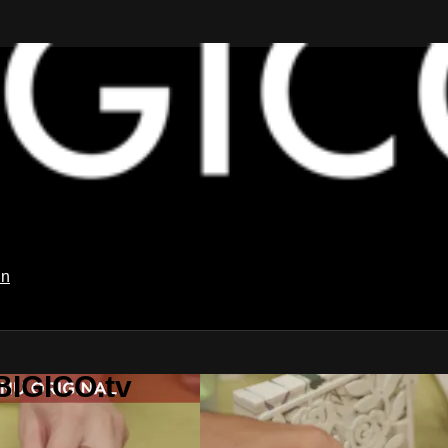
in
BIGICO.tv