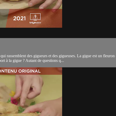
qui rassemblent des gigueurs et des gigueuses. La gigue est un fleuron 
t à la gigue ? Autant de questions q...