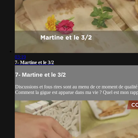
03:19
7- Martine et le 3/2
7- Martine et le 3/2
Discussions et fous rires sont au menu de ce moment de qualité 
Comment la gigue est apparue dans ma vie ? Quel est mon rappor