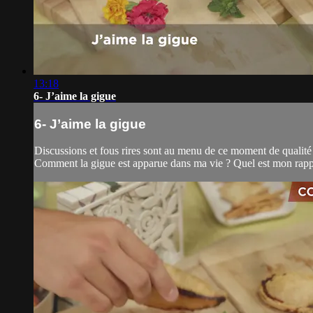
13:18
6- J’aime la gigue
6- J’aime la gigue
Discussions et fous rires sont au menu de ce moment de qualité 
Comment la gigue est apparue dans ma vie ? Quel est mon rappor