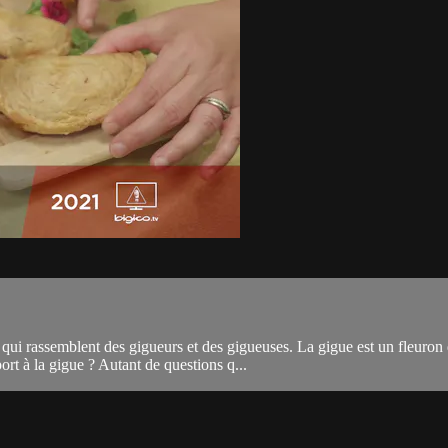
qui rassemblent des gigueurs et des gigueuses. La gigue est un fleuron 
t à la gigue ? Autant de questions q...