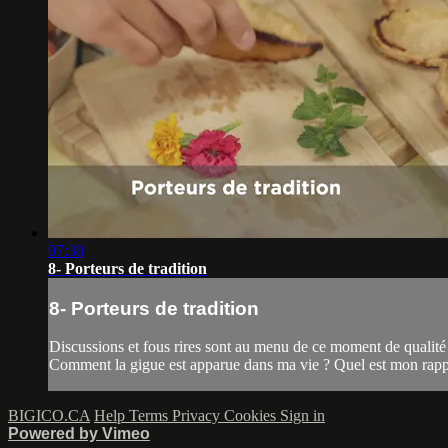
07:30
8- Porteurs de tradition
8- Porteurs de tradition
Discussions et fous rires sont au menu de ce moment de qualité 
Comment la gigue est apparue dans ma vie ? Quel est mon rappor
BIGICO.CA
Help
Terms
Privacy
Cookies
Sign in
Powered by Vimeo