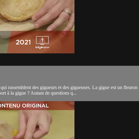
qui rassemblent des gigueurs et des gigueuses. La gigue est un fleuron 
t à la gigue ? Autant de questions q...