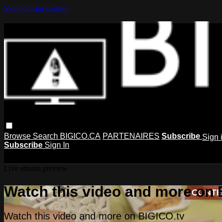
Skip to main content
Browse
Search
BIGICO.CA
PARTENAIRES
Subscribe
Sign 
Subscribe
Sign In
Live stream preview
Watch this video and more on 
Watch this video and more on BIGICO.tv