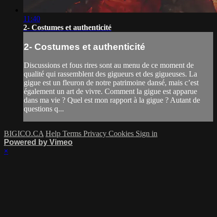
11:40
2- Costumes et authenticité
2- Costumes et authenticité
Discussions et fous rires sont au menu de ce moment de
qualité qui rassemblent des gigueurs et des gigueuses. La
gigue est un fleuron de notre patrimoine dansé, mais c’est
également un art de vivre. Comment la gigue est apparue
dans ma vie ? Quel est mon rapport à la gigue ? Autant de
questions q...
BIGICO.CA
Help
Terms
Privacy
Cookies
Sign in
Powered by Vimeo
×