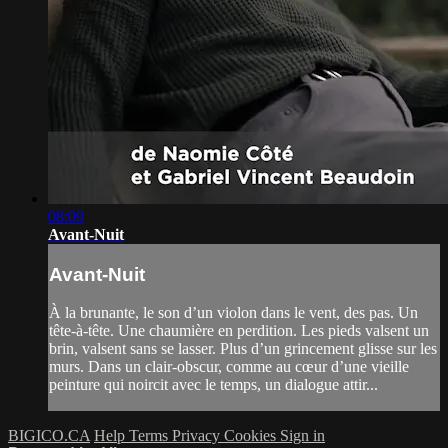
08:09
Avant-Nuit
Avant-Nuit
À la brunante, le son d’un violon dans le vent, des pas. Un
tête-à-tête. Une chaumière en perdition. Les pieds valsent un
brin, valsent sans se lasser. Plus d’un grincement glisse sur les
murs. Dans un clair-obscur, comme au cœur d’une vieille
peinture qui noircit avec le temps, un dialogue attir...
BIGICO.CA
Help
Terms
Privacy
Cookies
Sign in