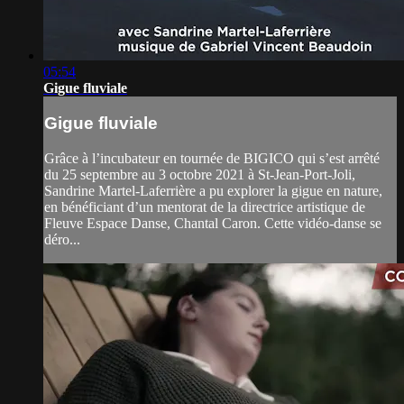
05:54
Gigue fluviale
Gigue fluviale
Grâce à l’incubateur en tournée de BIGICO qui s’est arrêté
du 25 septembre au 3 octobre 2021 à St-Jean-Port-Joli,
Sandrine Martel-Laferrière a pu explorer la gigue en nature,
en bénéficiant d’un mentorat de la directrice artistique de
Fleuve Espace Danse, Chantal Caron. Cette vidéo-danse se
déro...