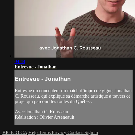
04:44
Entrevue - Jonathan
Entrevue - Jonathan
Entrevue du concepteur du match d’impro de gigue, Jonathan
C. Rousseau, qui explique sa démarche artistique à travers ce
projet qui parcourt les routes du Québec.
Avec Jonathan C. Rousseau
Réalisation : Olivier Arseneault
BIGICO.CA
Help
Terms
Privacy
Cookies
Sign in