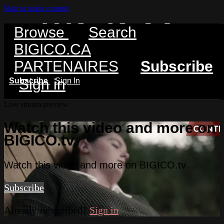
Skip to main content
Browse
Search
BIGICO.CA
PARTENAIRES
Subscribe
Sign in
Subscribe
Sign In
Live stream preview
Watch this video and more on
BIGICO.tv
Watch this video and more on BIGICO.tv
Subscribe
Already subscribed?
Sign in