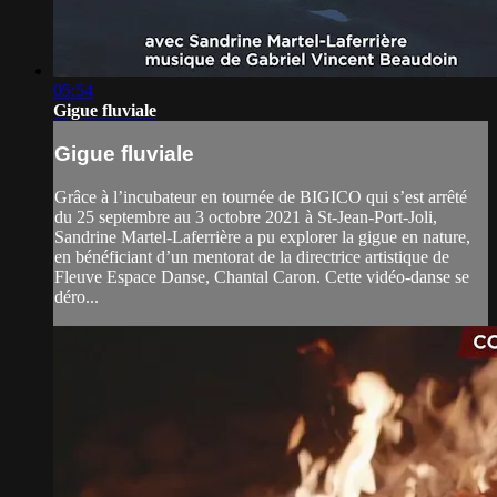
05:54
Gigue fluviale
Gigue fluviale
Grâce à l’incubateur en tournée de BIGICO qui s’est arrêté
du 25 septembre au 3 octobre 2021 à St-Jean-Port-Joli,
Sandrine Martel-Laferrière a pu explorer la gigue en nature,
en bénéficiant d’un mentorat de la directrice artistique de
Fleuve Espace Danse, Chantal Caron. Cette vidéo-danse se
déro...