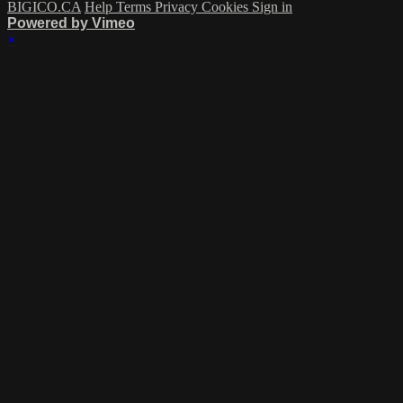
BIGICO.CA
Help
Terms
Privacy
Cookies
Sign in
Powered by Vimeo
×