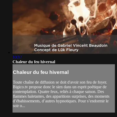
10:17
Chaleur du feu hivernal
Chaleur du feu hivernal
Toute chaîne de diffusion se doit d'avoir son feu de foyer.
Bigico.tv propose donc le sien dans un esprit poétique de
contemplation. Quatre feux, reliés à chaque saison. Des
flammes haletantes, des apparitions surprises, des moments
d’ébahissements, d’autres hypnotiques. Pour s’endormir le
soir o...