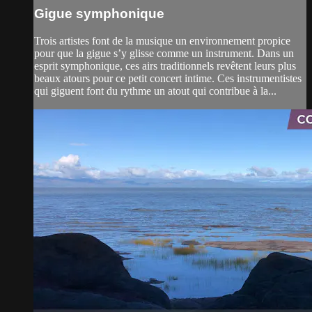
Gigue symphonique
Trois artistes font de la musique un environnement propice
pour que la gigue s’y glisse comme un instrument. Dans un
esprit symphonique, ces airs traditionnels revêtent leurs plus
beaux atours pour ce petit concert intime. Ces instrumentistes
qui giguent font du rythme un atout qui contribue à la...