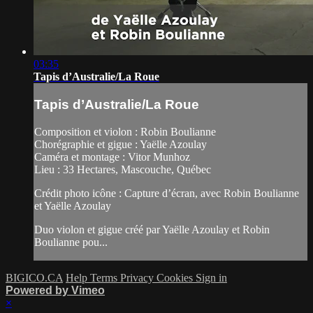
03:35
Tapis d’Australie/La Roue
Tapis d’Australie/La Roue
Composition et violon : Robin Boulianne
Chorégraphie et gigue : Yaëlle Azoulay
Caméra et montage : Vitor Munhoz
Lieu : 33 Hectares, Mascouche, Québec
Crédit photo icône : Capture d’écran, avec Robin Boulianne
et Yaëlle Azoulay
Duo violon et gigue créé par Yaëlle Azoulay et Robin
Boulianne pou...
BIGICO.CA
Help
Terms
Privacy
Cookies
Sign in
Powered by Vimeo
×