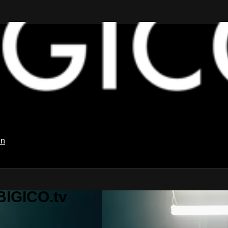
in
BIGICO.tv