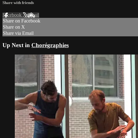
Share with friends
Facebook
X
Email
Share on Facebook
Share on X
Share via Email
Up Next in
Chorégraphies