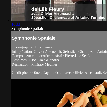
10:33
Symphonie Spatiale
Symphonie Spatiale
Chorégraphie : Lük Fleury
Interprétation: Olivier Arseneault, Sébastien Chalumeau, Anto
Compositeur et interprète musical : Pierre-Luc Senécal
Costumes : Cloé Alain-Gendreau
Réalisation : Philippe Meunier
Crédit photo icône : Capture écran, avec Olivier Arseneault, S