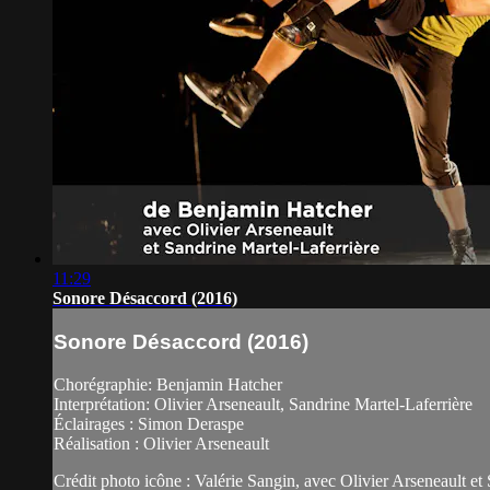
11:29
Sonore Désaccord (2016)
Sonore Désaccord (2016)
Chorégraphie: Benjamin Hatcher
Interprétation: Olivier Arseneault, Sandrine Martel-Laferrière
Éclairages : Simon Deraspe
Réalisation : Olivier Arseneault
Crédit photo icône : Valérie Sangin, avec Olivier Arseneault et