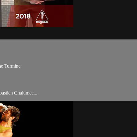
ine Turmine
ébastien Chalumea...