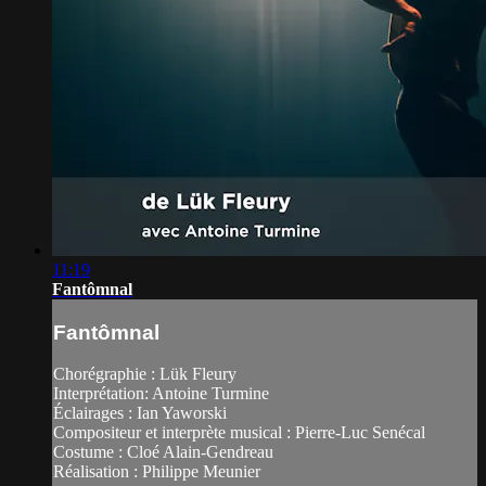
11:19
Fantômnal
Fantômnal
Chorégraphie : Lük Fleury
Interprétation: Antoine Turmine
Éclairages : Ian Yaworski
Compositeur et interprète musical : Pierre-Luc Senécal
Costume : Cloé Alain-Gendreau
Réalisation : Philippe Meunier