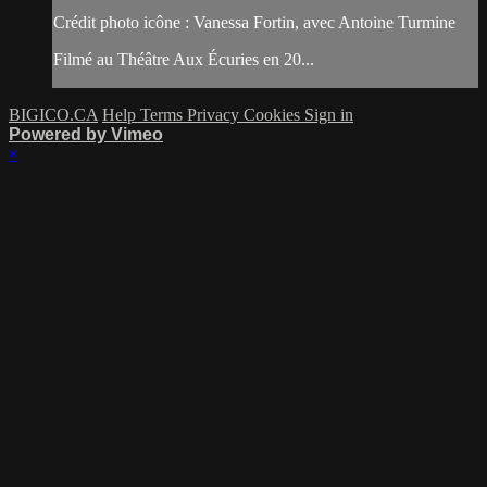
Crédit photo icône : Vanessa Fortin, avec Antoine Turmine
Filmé au Théâtre Aux Écuries en 20...
BIGICO.CA
Help
Terms
Privacy
Cookies
Sign in
Powered by Vimeo
×