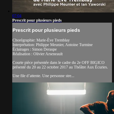
07:04
Prescrit pour plusieurs pieds
Prescrit pour plusieurs pieds
Chorégraphie: Marie-Ève Tremblay
Interprétation: Philippe Meunier, Antoine Turmine
Éclairages : Simon Deraspe
Réalisation : Olivier Arseneault
Courte pièce présentée dans le cadre du 2e OFF BIGICO
présenté du 20 au 22 octobre 2017 au Théâtre Aux Écuries.
Une file d’attente. Une personne stre...